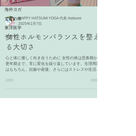
ラクター
海外ヨガ
女性の体
HAPPY HATSUMI YOGA 代表 Hatsumi
2025年2月7日
東洋医学
女性ホルモンバランスを整え
子育て
る大切さ
心と体に優しく向き合うために 女性の体は思春期から
更年期まで、常に変化を繰り返しています。生理周期
はもちろん、妊娠や産後、さらにはストレスや生活習
慣の影響も受けやすいもの。体調や気分の変化が激し
くなることはありませんか？実はそれ、女性ホルモン
のバランスが影響しているかもしれ...