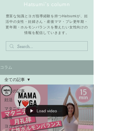
Hatsumi's column
豊富な知識とヨガ指導経験を持つHatsumiが、妊
活中の女性・妊婦さん・産後ママ・プレ更年期・
更年期・ホルモンバランスを整えたい女性向けの
情報を配信していきます。
コラム
全ての記事
全ての記事
妊活
マタニティ
Load video
産後
ヨガインスト