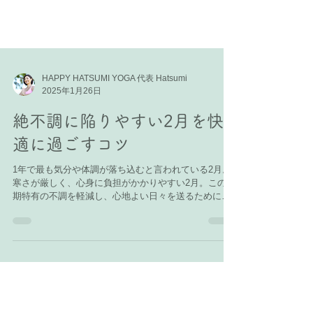
HAPPY HATSUMI YOGA 代表 Hatsumi
2025年1月26日
絶不調に陥りやすい2月を快
適に過ごすコツ
1年で最も気分や体調が落ち込むと言われている2月。
寒さが厳しく、心身に負担がかかりやすい2月。この時
期特有の不調を軽減し、心地よい日々を送るために、
ヨガと東洋医学の視点から役立つアプローチをお伝え
します。 1. 心の不調：季節性情動障害やストレス...