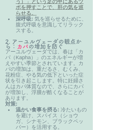
う）」という足の甲にあるツ
ボを押すことで、肝の気を巡
らせる。
深呼吸:
 気を巡らせるために、
腹式呼吸を意識してリラック
スする。
2. アーユルヴェーダの観点か
ら：
カパ
の増加を防ぐ
アーユルヴェーダでは、春は「カ
パ（Kapha）」のエネルギーが増
えやすい季節とされています。カ
パの増加は、重だるさ、むくみ、
花粉症、やる気の低下といった症
状を引き起こします。特に妊婦さ
んはカパ体質なので、さらにカパ
が増加し、浮腫が酷くなることが
あります。
対策:
温かい食事を摂る:
 冷たいもの
を避け、スパイス（ショウ
ガ、シナモン、ブラックペッ
パー）を活用する。