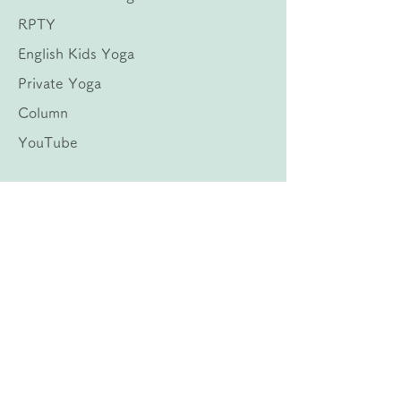
RPTY
English Kids Yoga
Private Yoga
Column
YouTube
お問い合わせ
養成講座・各種クラスに関してお気軽にお問
合せ下さい。
フォームよりお問い合わせ後24時間以内に
連絡がない場合TEL:
070-3181-0122
に
iMessage またはお電話で連絡を下さい。
​※24時間以内に返信がない場合はメルアド