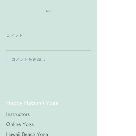
コメント
コメントを追加…
女性の元気は「脳下垂
初夏に向けて“巡
体」と「卵巣」のチーム
なる
ワークから
Happy Hatsumi Yoga
Instructors
Online Yoga
Hawaii Beach Yoga