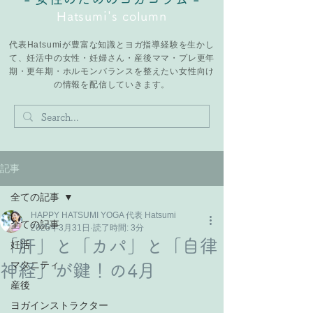
Hatsumi's column
代表Hatsumiが豊富な知識とヨガ指導経験を生かし
て、妊活中の女性・妊婦さん・産後ママ・プレ更年
期・更年期・ホルモンバランスを整えたい女性向け
の情報を配信していきます。
記事
全ての記事
HAPPY HATSUMI YOGA 代表 Hatsumi
全ての記事
2025年3月31日
読了時間: 3分
「肝」と「カパ」と「自律
妊活
マタニティ
神経」が鍵！の4月
産後
ヨガインストラクター