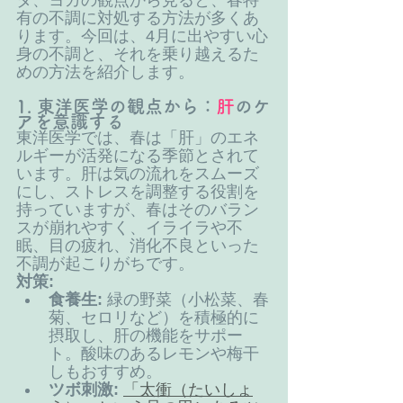
ダ、ヨガの観点から見ると、春特
有の不調に対処する方法が多くあ
ります。今回は、4月に出やすい心
身の不調と、それを乗り越えるた
めの方法を紹介します。
1. 東洋医学の観点から：
肝
のケ
アを意識する
東洋医学では、春は「肝」のエネ
ルギーが活発になる季節とされて
います。肝は気の流れをスムーズ
にし、ストレスを調整する役割を
持っていますが、春はそのバラン
スが崩れやすく、イライラや不
眠、目の疲れ、消化不良といった
不調が起こりがちです。
対策:
食養生:
 緑の野菜（小松菜、春
菊、セロリなど）を積極的に
摂取し、肝の機能をサポー
ト。酸味のあるレモンや梅干
しもおすすめ。
ツボ刺激:
「太衝（たいしょ