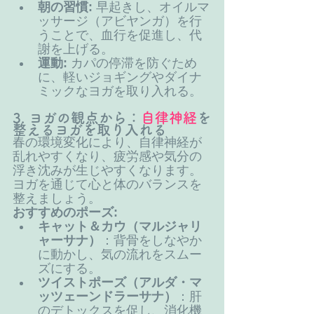
朝の習慣:
 早起きし、オイルマ
ッサージ（アビヤンガ）を行
うことで、血行を促進し、代
謝を上げる。
運動:
 カパの停滞を防ぐため
に、軽いジョギングやダイナ
ミックなヨガを取り入れる。
3. ヨガの観点から：
自律神経
を
整えるヨガを取り入れる
春の環境変化により、自律神経が
乱れやすくなり、疲労感や気分の
浮き沈みが生じやすくなります。
ヨガを通じて心と体のバランスを
整えましょう。
おすすめのポーズ:
キャット＆カウ（マルジャリ
ャーサナ）
：背骨をしなやか
に動かし、気の流れをスムー
ズにする。
ツイストポーズ（アルダ・マ
ッツェーンドラーサナ）
：肝
のデトックスを促し、消化機